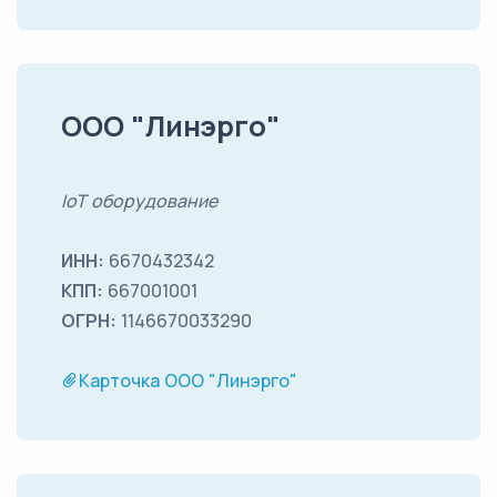
ООО "Линэрго"
IoT оборудование
ИНН:
6670432342
КПП:
667001001
ОГРН:
1146670033290
Карточка ООО "Линэрго"