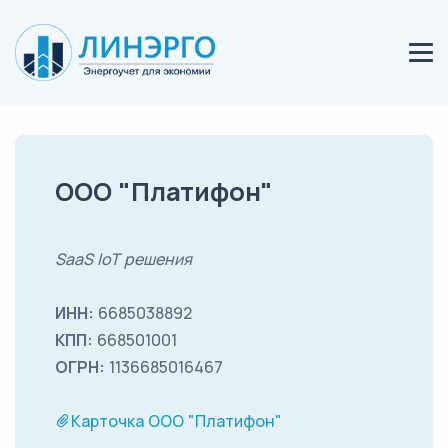
ООО "Платифон"
SaaS IoT решения
ИНН:
6685038892
КПП:
668501001
ОГРН:
1136685016467
Карточка ООО "Платифон"